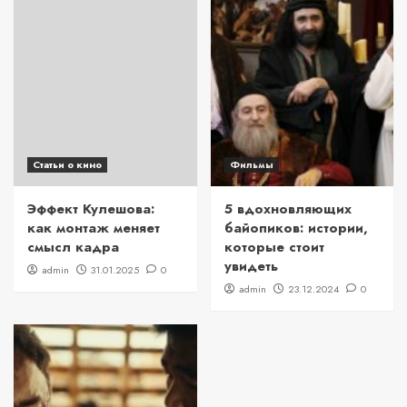
Статьи о кино
Фильмы
Эффект Кулешова:
5 вдохновляющих
как монтаж меняет
байопиков: истории,
смысл кадра
которые стоит
увидеть
admin
31.01.2025
0
admin
23.12.2024
0