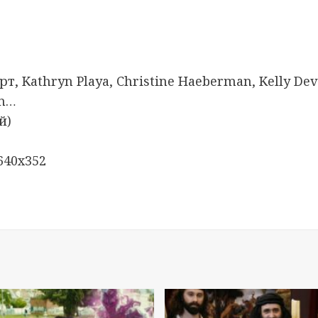
 Kathryn Playa, Christine Haeberman, Kelly Devo
on…
й)
640х352