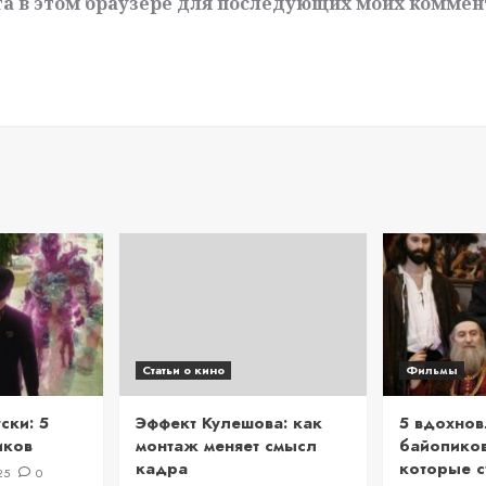
йта в этом браузере для последующих моих коммен
Статьи о кино
Фильмы
ски: 5
Эффект Кулешова: как
5 вдохно
иков
монтаж меняет смысл
байопиков
кадра
которые с
25
0