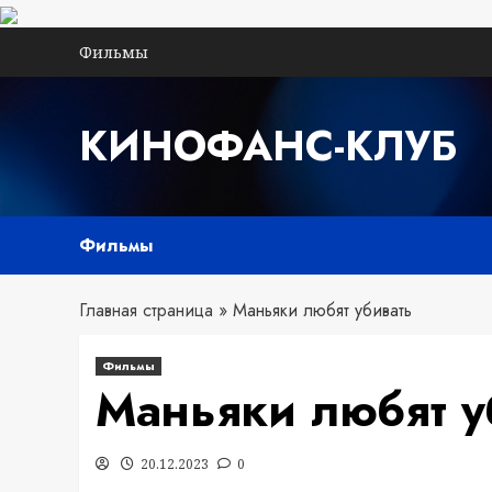
Перейти
Фильмы
к
содержимому
КИНОФАНС-КЛУБ
Фильмы
Главная страница
»
Маньяки любят убивать
Фильмы
Маньяки любят у
20.12.2023
0