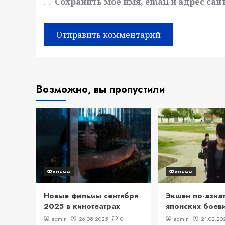
Сохранить моё имя, email и адрес са
Возможно, вы пропустили
Фильмы
Фильмы
Новые фильмы сентября
Экшен по-азиат
2025 в кинотеатрах
японских боев
admin
26.08.2025
0
admin
21.02.20