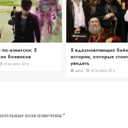
Фильмы
по-азиатски: 5
5 вдохновляющих байо
ких боевиков
истории, которые стоит
увидеть
21.02.2025
0
admin
23.12.2024
0
зательные поля помечены
*