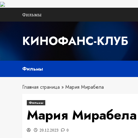
Перейти
Фильмы
к
содержимому
КИНОФАНС-КЛУБ
Фильмы
Главная страница
»
Мария Мирабела
Фильмы
Мария Мирабела
20.12.2023
0