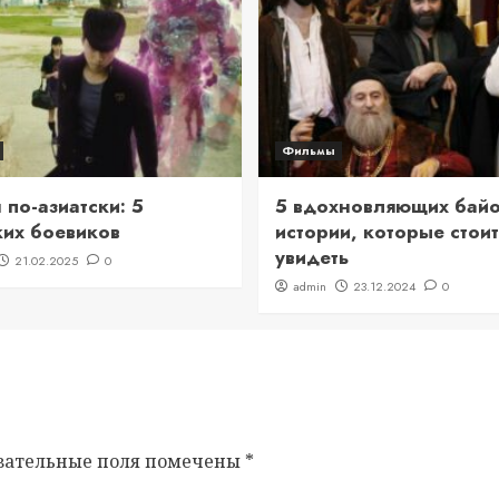
Фильмы
по-азиатски: 5
5 вдохновляющих байо
ких боевиков
истории, которые стоит
увидеть
21.02.2025
0
admin
23.12.2024
0
зательные поля помечены
*