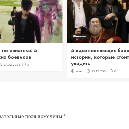
Фильмы
по-азиатски: 5
5 вдохновляющих байо
ких боевиков
истории, которые стоит
увидеть
21.02.2025
0
admin
23.12.2024
0
зательные поля помечены
*