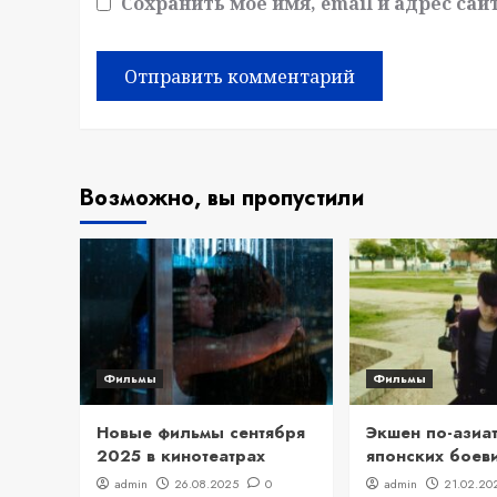
Сохранить моё имя, email и адрес са
Возможно, вы пропустили
Фильмы
Фильмы
Новые фильмы сентября
Экшен по-азиат
2025 в кинотеатрах
японских боев
admin
26.08.2025
0
admin
21.02.20