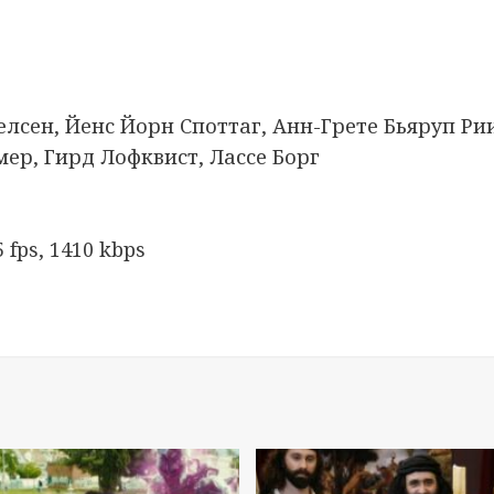
елсен, Йенс Йорн Споттаг, Анн-Грете Бьяруп Ри
мер, Гирд Лофквист, Лассе Борг
fps, 1410 kbps