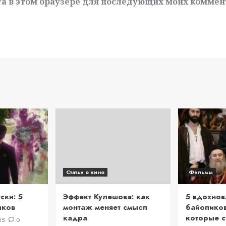
йта в этом браузере для последующих моих коммен
Статьи о кино
Фильмы
ски: 5
Эффект Кулешова: как
5 вдохно
иков
монтаж меняет смысл
байопиков
кадра
которые с
25
0