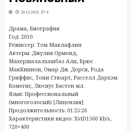
20.12.2023
0
Драма, Биография
Год: 2010
Режиссер: Том Маклафлин
Актеры: Джулия Ормонд,
Махершалалхашбаз Али, Брюс
МакКиннон, Омар Дж. Дорси, Рода
Гриффис, Тони Стюарт, Расселл Дархэм
Комегис, Люсиус Бастон мл.
Язык: Профессиональный
(многоголосый) [Лицензия]
Продолжительность: 01:25:26
Характеристики видео: XviD1560 kb/s,
720×400