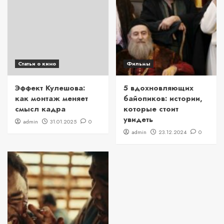
Статьи о кино
Фильмы
Эффект Кулешова:
5 вдохновляющих
как монтаж меняет
байопиков: истории,
смысл кадра
которые стоит
увидеть
admin
31.01.2025
0
admin
23.12.2024
0