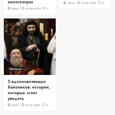
кинотеатрах
admin
21.02.2025
0
admin
26.08.2025
0
Фильмы
5 вдохновляющих
байопиков: истории,
которые стоит
увидеть
admin
23.12.2024
0