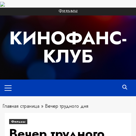
Перейти
Фильмы
к
содержимому
КИНОФАНС-
КЛУБ
Основное
меню
Главная страница
»
Вечер трудного дня
Фильмы
Вечер трудного