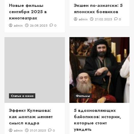
Новые фильмы
Экшен по-азиатски: 5
сентября 2025 в
японских боевиков
кинотеатрах
admin
21.02.2025
0
admin
26.08.2025
0
Статьи о кино
Фильмы
Эффект Кулешова:
5 вдохновляющих
как монтаж меняет
байопиков: истории,
смысл кадра
которые стоит
увидеть
admin
31.01.2025
0