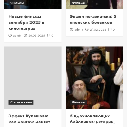
Фильмы
Фильмы
Новые фильмы
Экшен по-азиатски: 5
сентября 2025 в
японских боевиков
кинотеатрах
admin
21.02.2025
0
admin
26.08.2025
0
Статьи о кино
Фильмы
Эффект Кулешова:
5 вдохновляющих
как монтаж меняет
байопиков: истории,